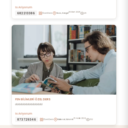
Is Ariyorum
29 Mart 2026
682213386
Özel Ders
Sivas, Kangal
29
FEN BİLİMLERİ ÖZEL DERS
dddddddddddddddd
Is Ariyorum
15 Aralık 2024
873729346
Özel Ders
Balıkesir, Edremit
152