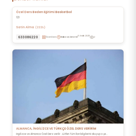
Özel Ders Beden Eğitimi Basketbol
123
Satin Alma
(222₺)
6 Aralık 2025
633086220
Özel Ders
Balıkesir, Edremit
2
ALMANCA, İNGİLİZCE VE TÜRKÇE ÖZEL DERS VERİRİM
ingilizce ve Almanca Özel Ders verilir . Lütfen Tüm İlan bilgilerini okuyup o şe...