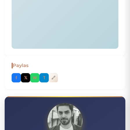
Paylas
f
𝕏
W
T
🔗
H