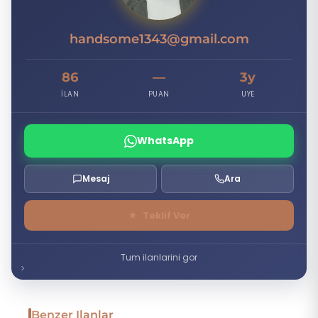
handsome1343@gmail.com
86
—
3y
İLAN
PUAN
UYE
WhatsApp
Mesaj
Ara
★
Teklif Ver
Tum ilanlarini gor
Benzer Ilanlar