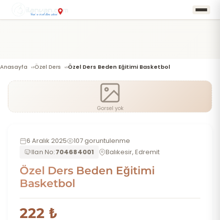
Anasayfa
Özel Ders
Özel Ders Beden Eğitimi Basketbol
›
›
Gorsel yok
6 Aralık 2025
107 goruntulenme
Ilan No:
704684001
Balıkesir, Edremit
Özel Ders Beden Eğitimi
Basketbol
222 ₺