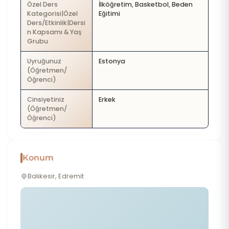
Özel Ders
İlköğretim, Basketbol, Beden
Kategorisi|Özel
Eğitimi
Ders/Etkinlik|Dersi
n Kapsamı & Yaş
Grubu
Uyruğunuz
Estonya
(Öğretmen/
Öğrenci)
Cinsiyetiniz
Erkek
(Öğretmen/
Öğrenci)
Konum
Balıkesir, Edremit