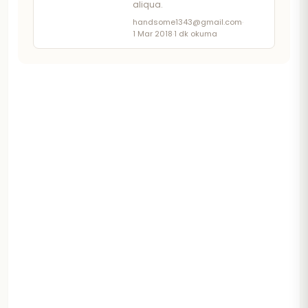
aliqua.
handsome1343@gmail.com
·
1 Mar 2018
·
1 dk okuma