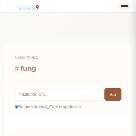
BLOG
›
#FUNG
#
fung
Ara
Bu arsivde ara
Tum blog'da ara