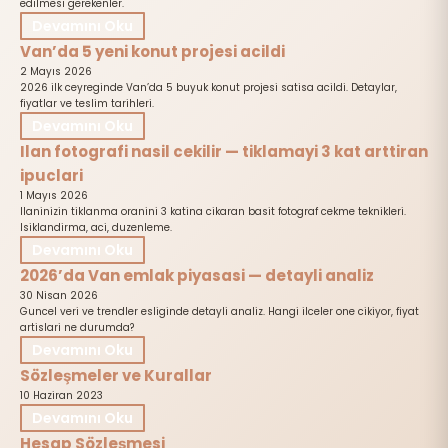
edilmesi gerekenler.
Devamını Oku
Van’da 5 yeni konut projesi acildi
2 Mayıs 2026
2026 ilk ceyreginde Van’da 5 buyuk konut projesi satisa acildi. Detaylar,
fiyatlar ve teslim tarihleri.
Devamını Oku
Ilan fotografi nasil cekilir — tiklamayi 3 kat arttiran
ipuclari
1 Mayıs 2026
Ilaninizin tiklanma oranini 3 katina cikaran basit fotograf cekme teknikleri.
Isiklandirma, aci, duzenleme.
Devamını Oku
2026’da Van emlak piyasasi — detayli analiz
30 Nisan 2026
Guncel veri ve trendler esliginde detayli analiz. Hangi ilceler one cikiyor, fiyat
artislari ne durumda?
Devamını Oku
Sözleşmeler ve Kurallar
10 Haziran 2023
Devamını Oku
Hesap Sözleşmesi