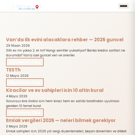
Van’da ilk evini alacaklara rehber — 2026 guncel
29 Nisan 2026
Sifir ev mi yoksa 2. el mi? Hangi semtler yukseliyor? Banka kredisi sartlari ne
durumda? Van’a ozel guncel veri ve oneriler.
Devamını Oku
TESTh
12 Mayıs 2026
Devamını Oku
Kiracilar ve ev sahipleri icin 10 altin kural
4 Mayıs 2026
Sorunsuz kira iliskisi icin hem kiraci hem ev sahibi tarafindan uyulmasi
gereken 10 temel kural.
Devamını Oku
Emlak vergileri 2026 — neleri bilmek gerekiyor
3 Mayıs 2026
Emlak sahipleri icin 2026 yili vergi duzenlemeleri, beyan donemleri ve dikkat