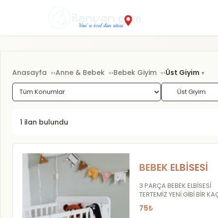
Anasayfa
Anne & Bebek
Bebek Giyim
Üst Giyim
›
›
›
1 ilan bulundu
BEBEK ELBİSESİ
3 PARÇA BEBEK ELBİSESİ
TERTEMİZ YENİ GİBİ BİR KA
KULLANILDI
75₺