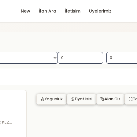
New
İlan Ara
İletişim
Üyelerimiz
—
Yogunluk
Fiyat Isisi
Alan Ciz
T
Ç KEZ