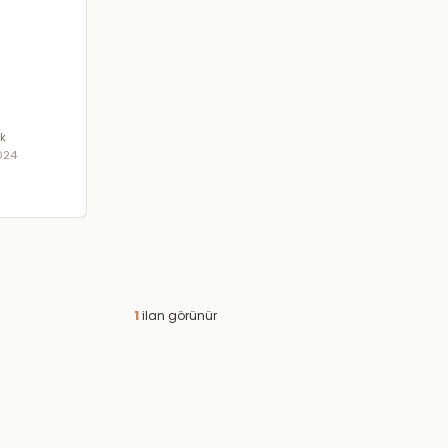
k
024
1
ilan görünür