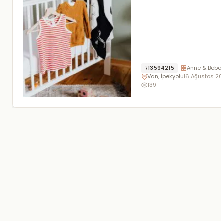
713594215
Anne & Bebe
Van, İpekyolu
16 Ağustos 2
139