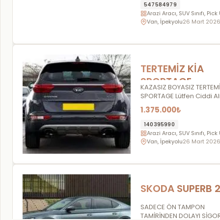
547584979
Arazi Aracı, SUV Sınıfı, Pick
Van, İpekyolu
26 Mart 202
TERTEMİZ KİA
SPORTAGE
KAZASIZ BOYASIZ TERTEMİ
SPORTAGE Lütfen Ciddi Alı
Arasın ….
1.375.000₺
140395990
Arazi Aracı, SUV Sınıfı, Pick
Van, İpekyolu
26 Mart 202
SKODA SUPERB 2
SADECE ÖN TAMPON
TAMİRİNDEN DOLAYI SİGO