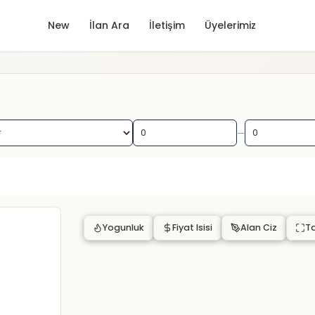
New
İlan Ara
İletişim
Üyelerimiz
—
Yogunluk
Fiyat Isisi
Alan Ciz
T