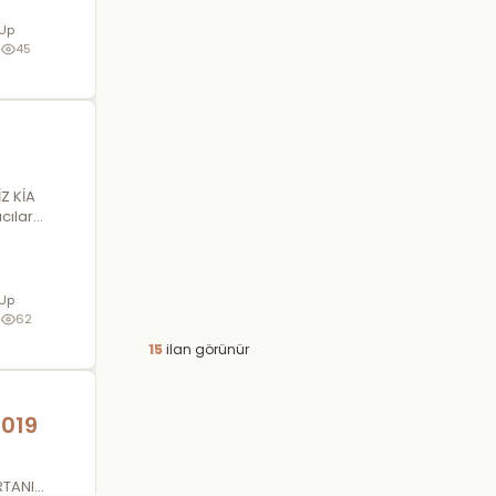
 Up
6
45
Z KİA
cılar
 Up
6
62
15
ilan görünür
019
RTANIN