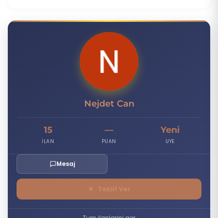
N
Nejdet Can
15
—
Yeni
İLAN
PUAN
UYE
Mesaj
★
Teklif Ver
Tum ilanlarini gor