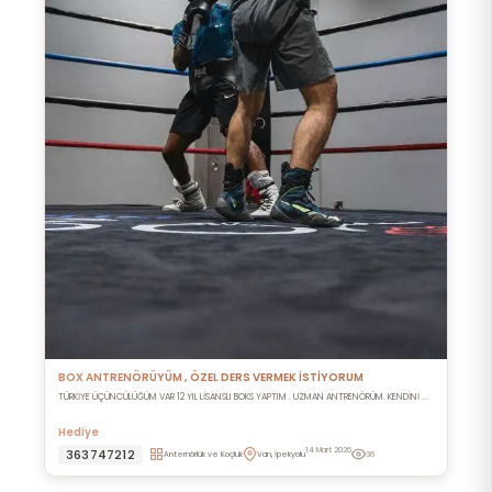
BOX ANTRENÖRÜYÜM , ÖZEL DERS VERMEK İSTİYORUM
TÜRKİYE ÜÇÜNCÜLÜĞÜM VAR 12 YIL LİSANSLI BOKS YAPTIM . UZMAN ANTRENÖRÜM. KENDİNİ ...
Hediye
14 Mart 2026
363747212
Anternörlük ve Koçluk
Van, İpekyolu
36