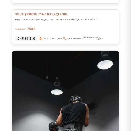
EV VE İŞYERLERİ İTİNA İLE İLAÇLANIR
HER TÜRLÜ EV VE İŞYERİ İLAÇLAMASI İTİNA İLE YAPILIR Bilgi İçin Faruk Bey İle İle...
750₺
1.000₺
21 Kasım 2025
245391619
Ev ve Konut İlaçlama
Ağrı, Ağrı Merkez
13