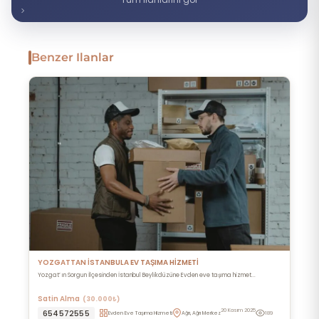
Benzer Ilanlar
YOZGATTAN İSTANBULA EV TAŞIMA HİZMETİ
Yozgat’ ın Sorgun İlçesinden İstanbul Beylikdüzüne Evden eve taşıma hizmet...
Satin Alma
(30.000₺)
20 Kasım 2025
654572555
Evden Eve Taşıma Hizmeti
Ağrı, Ağrı Merkez
189