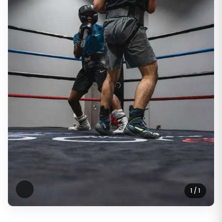
1
/ 1