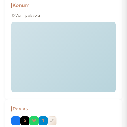
Konum
Van, İpekyolu
Paylas
f
𝕏
W
T
🔗