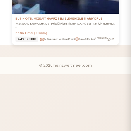
BUTİK OTELİMİZE AİT HAVUZ TEMİZLEME HİZMETİ ARIYORUZ
YAZ SEZONU BOYUNCA HAVUZ TEMİZLİĞİ HİZMETİ SATIN ALACAĞIZ İLETİŞİM İÇİN NURBANU
...
Satin Alma
(4.500₺)
7 Aralık 2025
442328188
Ev, Bina , Kurum ve Genel Temizlik
Ağrı, Ağrı Merkez
127
© 2026 heinzweltmeer.com