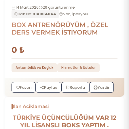
14 Mart 2026
26 goruntulenme
Ilan No:
914904044
Van, İpekyolu
BOX ANTRENÖRÜYÜM , ÖZEL
DERS VERMEK İSTİYORUM
0 ₺
Anternörlük ve Koçluk
Hizmetler & Ustalar
Favori
Paylas
Raporla
Yazdir
Ilan Aciklamasi
TÜRKİYE ÜÇÜNCÜLÜĞÜM VAR 12
YIL LİSANSLI BOKS YAPTIM .