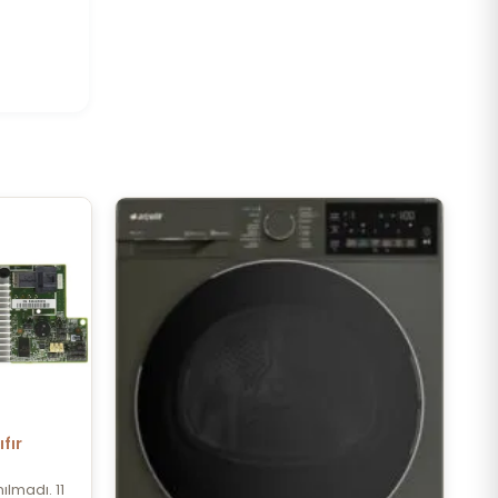
fır
ılmadı. 11