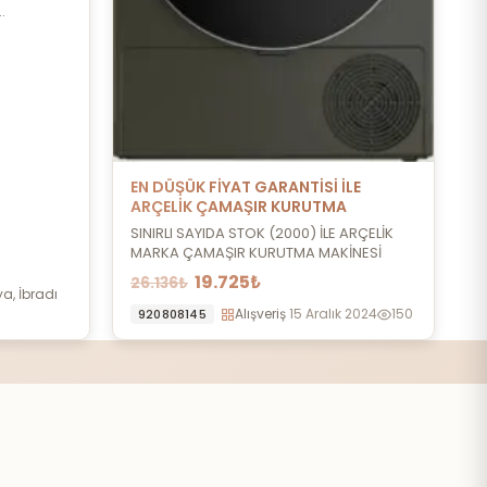
.
EN DÜŞÜK FİYAT GARANTİSİ İLE
ARÇELİK ÇAMAŞIR KURUTMA
MAKİNESİ
SINIRLI SAYIDA STOK (2000) İLE ARÇELİK
MARKA ÇAMAŞIR KURUTMA MAKİNESİ
19.725₺
26.136₺
a, İbradı
Alışveriş
15 Aralık 2024
150
920808145