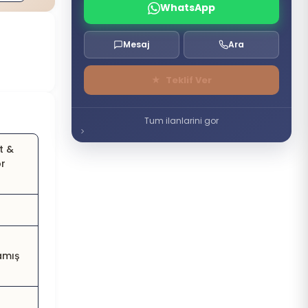
WhatsApp
Mesaj
Ara
★
Teklif Ver
Tum ilanlarini gor
t &
or
i
amış