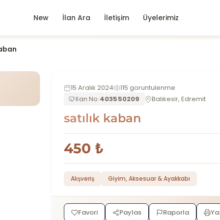
New
İlan Ara
İletişim
Üyelerimiz
kaban
15 Aralık 2024
115 goruntulenme
Ilan No:
403550209
Balıkesir, Edremit
satılık kaban
450 ₺
Alışveriş
Giyim, Aksesuar & Ayakkabı
Favori
Paylas
Raporla
Ya