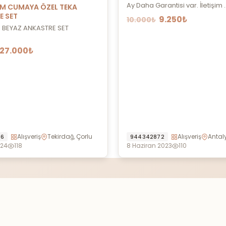
Ay Daha Garantisi var. İletişim ..
M CUMAYA ÖZEL TEKA
E SET
9.250₺
10.000₺
 BEYAZ ANKASTRE SET
27.000₺
Alışveriş
Tekirdağ, Çorlu
Alışveriş
Antaly
36
944342872
024
118
8 Haziran 2023
110