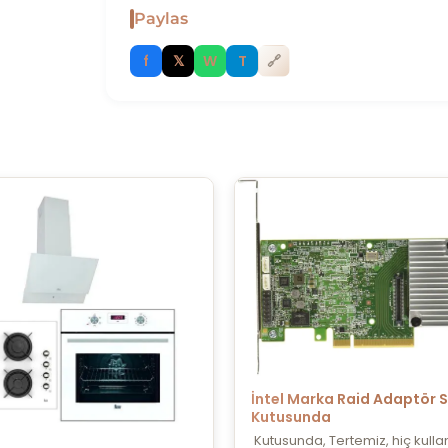
Paylas
f
𝕏
W
T
🔗
İntel Marka Raid Adaptör Sı
Kutusunda
Kutusunda, Tertemiz, hiç kullan