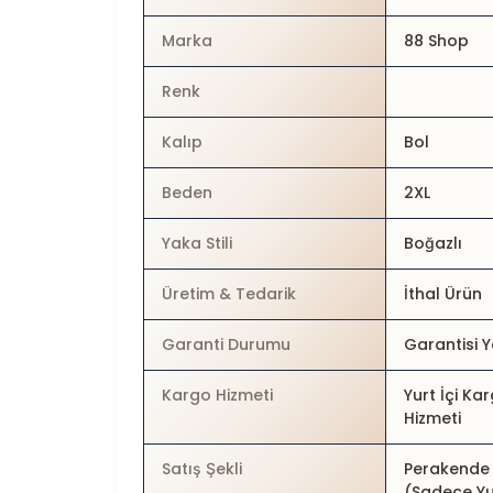
Marka
88 Shop
Renk
Kalıp
Bol
Beden
2XL
Yaka Stili
Boğazlı
Üretim & Tedarik
İthal Ürün
Garanti Durumu
Garantisi 
Kargo Hizmeti
Yurt İçi Ka
Hizmeti
Satış Şekli
Perakende
(Sadece Yu