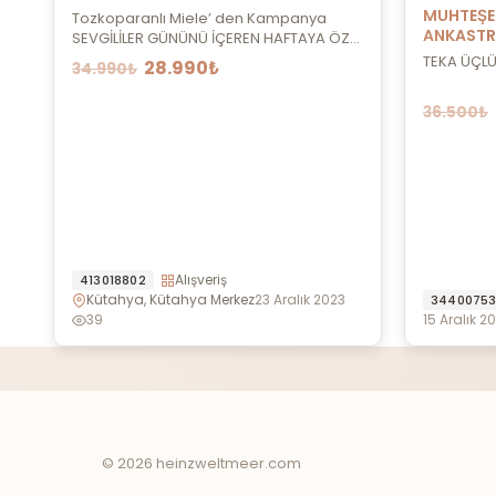
MUHTEŞE
Tozkoparanlı Miele’ den Kampanya
ANKASTR
SEVGİLİLER GÜNÜNÜ İÇEREN HAFTAYA ÖZEL
İND...
TEKA ÜÇLÜ
28.990₺
34.990₺
36.500₺
Alışveriş
413018802
Kütahya, Kütahya Merkez
23 Aralık 2023
3440075
39
15 Aralık 2
© 2026 heinzweltmeer.com