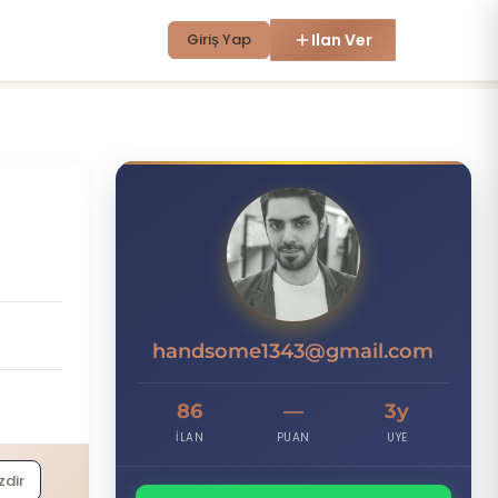
Giriş Yap
Ilan Ver
H
handsome1343@gmail.com
86
—
3y
İLAN
PUAN
UYE
zdir