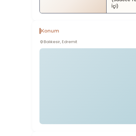
İçi)
Konum
Balıkesir, Edremit