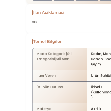
Ilan Aciklamasi
xxx
Temel Bilgiler
Moda Kategorisi|Stil
Kadın, Mon
Kategorisi|Stil Sınıfı
Kaban, Sp
Giyim
İlanı Veren
Ürün Sahib
Ürünün Durumu
İkinci El
(Kullanılm
)
Materyal
Akrilik